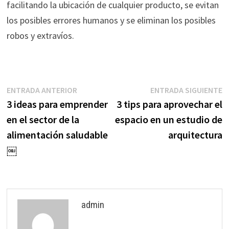
facilitando la ubicación de cualquier producto, se evitan
los posibles errores humanos y se eliminan los posibles
robos y extravíos.
Navegación
Entrada
E
ENTRADA ANTERIOR
ENTRADA SIGUIENTE
anterior:
s
3 ideas para emprender
3 tips para aprovechar el
de
en el sector de la
espacio en un estudio de
entradas
alimentación saludable
arquitectura
￼
admin