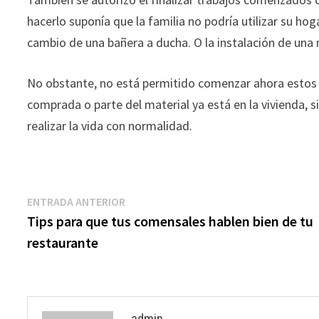
hacerlo suponía que la familia no podría utilizar su ho
cambio de una bañera a ducha. O la instalación de una
No obstante, no está permitido comenzar ahora estos t
comprada o parte del material ya está en la vivienda, s
realizar la vida con normalidad.
Navegación
Entrada
ENTRADA ANTERIOR
anterior:
Tips para que tus comensales hablen bien de tu
de
restaurante
entradas
admin