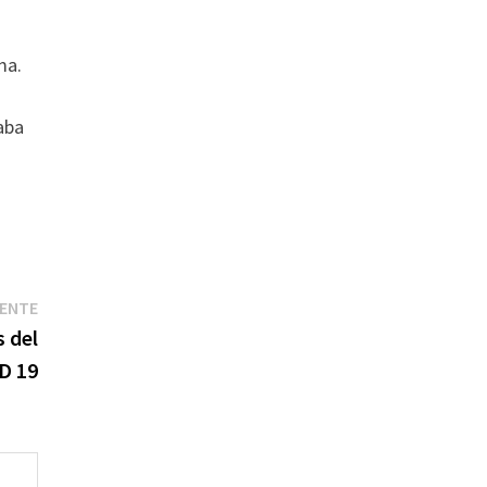
ma.
aba
Entrada
IENTE
siguiente:
s del
D 19