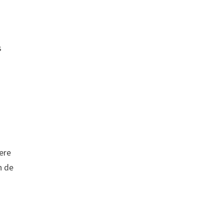
s
iere
n de